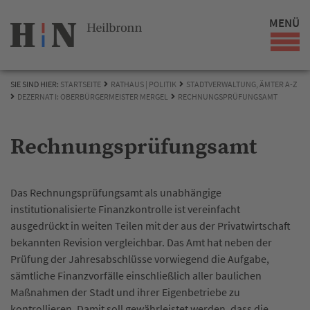
MENÜ
SIE SIND HIER:
STARTSEITE
RATHAUS | POLITIK
STADTVERWALTUNG, ÄMTER A-Z
DEZERNAT I: OBERBÜRGERMEISTER MERGEL
RECHNUNGSPRÜFUNGSAMT
Rechnungsprüfungsamt
Das Rechnungsprüfungsamt als unabhängige
institutionalisierte Finanzkontrolle ist vereinfacht
ausgedrückt in weiten Teilen mit der aus der Privatwirtschaft
bekannten Revision vergleichbar. Das Amt hat neben der
Prüfung der Jahresabschlüsse vorwiegend die Aufgabe,
sämtliche Finanzvorfälle einschließlich aller baulichen
Maßnahmen der Stadt und ihrer Eigenbetriebe zu
kontrollieren. Damit soll gewährleistet werden, dass die