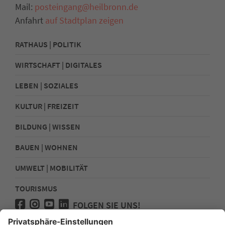
Mail:
posteingang@heilbronn.de
Anfahrt
auf Stadtplan zeigen
RATHAUS | POLITIK
WIRTSCHAFT | DIGITALES
LEBEN | SOZIALES
KULTUR | FREIZEIT
BILDUNG | WISSEN
BAUEN | WOHNEN
UMWELT | MOBILITÄT
TOURISMUS
FOLGEN SIE UNS!