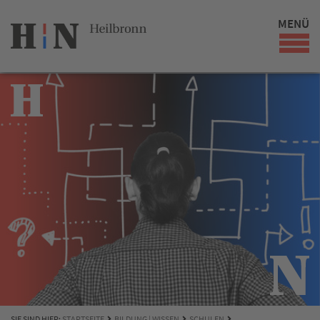
MENÜ
SIE SIND HIER:
STARTSEITE
BILDUNG | WISSEN
SCHULEN