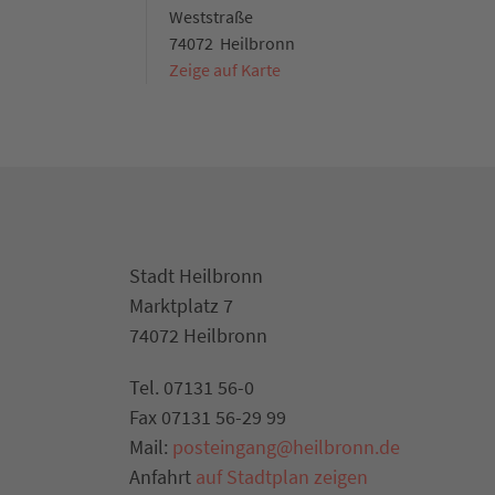
Weststraße
74072
Heilbronn
Zeige auf Karte
Navigiere mit Google Maps
Theresienstraße Nord - Parkplätze für E-Fa
Theresienstraße
74072
Heilbronn
Zeige auf Karte
Navigiere mit Google Maps
Stadt Heilbronn
Marktplatz 7
Theresienstraße Süd - Parkplätze für E-Fah
74072 Heilbronn
Theresienstraße
74072
Heilbronn
Tel. 07131 56-0
Zeige auf Karte
Fax 07131 56-29 99
Navigiere mit Google Maps
Mail:
posteingang@heilbronn.de
Gerberstraße (Parkring) - Parkplätze für E-
Anfahrt
auf Stadtplan zeigen