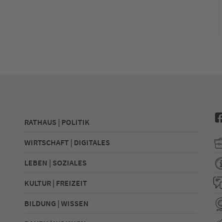
hrzeuge
RATHAUS | POLITIK
rzeuge
WIRTSCHAFT | DIGITALES
LEBEN | SOZIALES
KULTUR | FREIZEIT
BILDUNG | WISSEN
Fahrzeuge