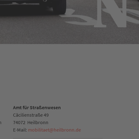
Amt für Straßenwesen
Cäcilienstraße 49
n
74072
Heilbronn
E-Mail:
mobilitaet
@
heilbronn.de