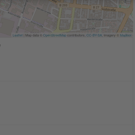
Leaflet
| Map data ©
OpenStreetMap
contributors,
CC-BY-SA
, Imagery ©
Mapbox
e