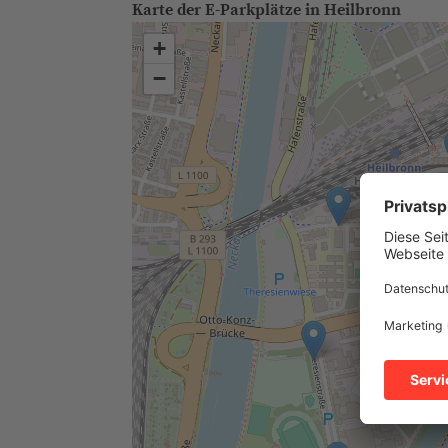
Karte der E-Parkplätze in Heilbronn
+
−