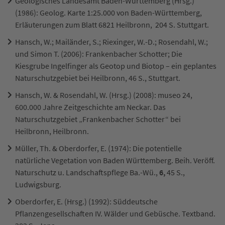
Geologisches Landesamt Baden-Württemberg (Hrsg.)
(1986): Geolog. Karte 1:25.000 von Baden-Württemberg,
Erläuterungen zum Blatt 6821 Heilbronn, 204 S. Stuttgart.
Hansch, W.; Mailänder, S.; Riexinger, W.-D.; Rosendahl, W.;
und Simon T. (2006): Frankenbacher Schotter; Die
Kiesgrube Ingelfinger als Geotop und Biotop – ein geplantes
Naturschutzgebiet bei Heilbronn, 46 S., Stuttgart.
Hansch, W. & Rosendahl, W. (Hrsg.) (2008): museo 24,
600.000 Jahre Zeitgeschichte am Neckar. Das
Naturschutzgebiet „Frankenbacher Schotter“ bei
Heilbronn, Heilbronn.
Müller, Th. & Oberdorfer, E. (1974): Die potentielle
natürliche Vegetation von Baden Württemberg. Beih. Veröff.
Naturschutz u. Landschaftspflege Ba.-Wü.,
6,
45 S.,
Ludwigsburg.
Oberdorfer, E. (Hrsg.) (1992): Süddeutsche
Pflanzengesellschaften IV. Wälder und Gebüsche. Textband.