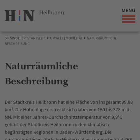
MENÜ
SIE SIND HIER:
STARTSEITE
UMWELT | MOBILITÄT
NATURRÄUMLICHE
BESCHREIBUNG
Naturräumliche
Beschreibung
Der Stadtkreis Heilbronn hat eine Fläche von insgesamt 99,88
km². Die Höhenlage erstreckt sich dabei von 150 bis 378 m ü.
NN. Mit einer Jahres-Durchschnittstemperatur von 9,9°C
gehört der Stadtkreis Heilbronn zu den klimatisch
begünstigten Regionen in Baden-Württemberg. Die
durchschnittliche jährliche Niederschlagssumme beträgt 758