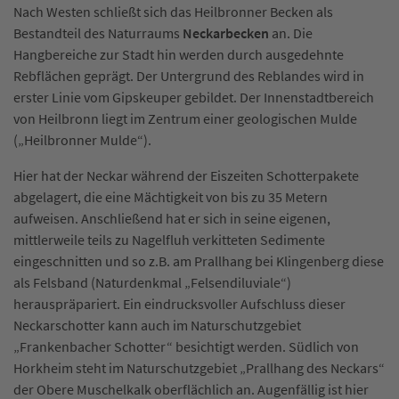
Nach Westen schließt sich das Heilbronner Becken als
Bestandteil des Naturraums
Neckarbecken
an. Die
Hangbereiche zur Stadt hin werden durch ausgedehnte
Rebflächen geprägt. Der Untergrund des Reblandes wird in
erster Linie vom Gipskeuper gebildet. Der Innenstadtbereich
von Heilbronn liegt im Zentrum einer geologischen Mulde
(„Heilbronner Mulde“).
Hier hat der Neckar während der Eiszeiten Schotterpakete
abgelagert, die eine Mächtigkeit von bis zu 35 Metern
aufweisen. Anschließend hat er sich in seine eigenen,
mittlerweile teils zu Nagelfluh verkitteten Sedimente
eingeschnitten und so z.B. am Prallhang bei Klingenberg diese
als Felsband (Naturdenkmal „Felsendiluviale“)
herauspräpariert. Ein eindrucksvoller Aufschluss dieser
Neckarschotter kann auch im Naturschutzgebiet
„Frankenbacher Schotter“ besichtigt werden. Südlich von
Horkheim steht im Naturschutzgebiet „Prallhang des Neckars“
der Obere Muschelkalk oberflächlich an. Augenfällig ist hier