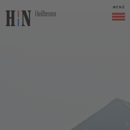
Trappenseeschlössche