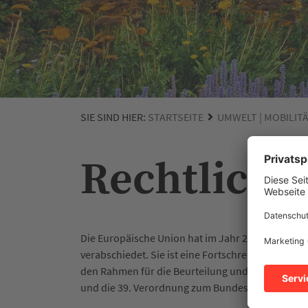
SIE SIND HIER:
STARTSEITE
UMWELT | MOBILIT
Rechtliche
Die Europäische Union hat im Jahr 2008 die Richt
verabschiedet. Sie ist eine Fortschreibung der 19
den Rahmen für die Beurteilung und Kontrolle de
und die 39. Verordnung zum Bundesimmissionssch