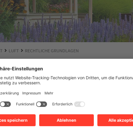
ÄT
LUFT
RECHTLICHE GRUNDLAGEN
 Grundlagen
linie 2008/50 über Luftqualität und saubere Luft für Europa
96 in Kraft getretenen Rahmenrichtlinie zur Luftqualität und bildet
r Luftqualität in Europa. Durch das Bundesimmissionsschutzgesetz
utzgesetz wurde sie in deutsches Recht umgesetzt.