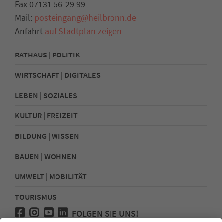
Fax 07131 56-29 99
Mail:
posteingang@heilbronn.de
Anfahrt
auf Stadtplan zeigen
RATHAUS | POLITIK
WIRTSCHAFT | DIGITALES
LEBEN | SOZIALES
KULTUR | FREIZEIT
BILDUNG | WISSEN
BAUEN | WOHNEN
UMWELT | MOBILITÄT
TOURISMUS
FOLGEN SIE UNS!