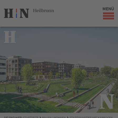
MENÜ
SIE SIND HIER:
STARTSEITE
BAUEN | WOHNEN
STADTQUARTIER NECKARBOGEN