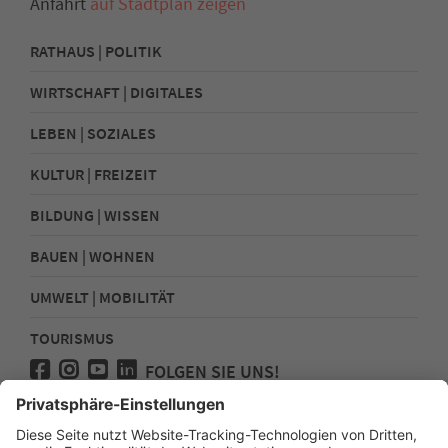
Anfahrt
auf Stadtplan zeigen
RATHAUS | POLITIK
WIRTSCHAFT | DIGITALES
LEBEN | SOZIALES
KULTUR | FREIZEIT
BILDUNG | WISSEN
BAUEN | WOHNEN
UMWELT | MOBILITÄT
TOURISMUS
FOLGEN SIE UNS!
Presse