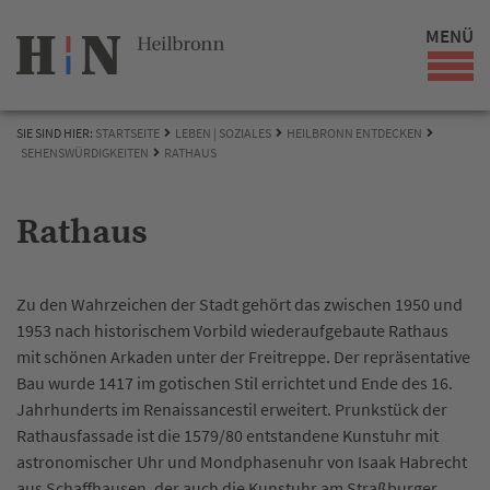
MENÜ
SIE SIND HIER:
STARTSEITE
LEBEN | SOZIALES
HEILBRONN ENTDECKEN
SEHENSWÜRDIGKEITEN
RATHAUS
Rathaus
Zu den Wahrzeichen der Stadt gehört das zwischen 1950 und
1953 nach historischem Vorbild wiederaufgebaute Rathaus
mit schönen Arkaden unter der Freitreppe. Der repräsentative
Bau wurde 1417 im gotischen Stil errichtet und Ende des 16.
Jahrhunderts im Renaissancestil erweitert. Prunkstück der
Rathausfassade ist die 1579/80 entstandene Kunstuhr mit
astronomischer Uhr und Mondphasenuhr von Isaak Habrecht
aus Schaffhausen, der auch die Kunstuhr am Straßburger