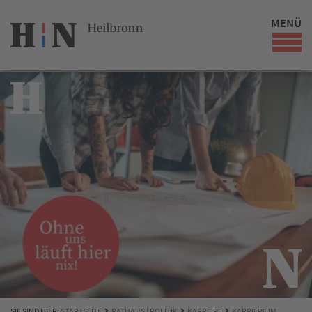
MENÜ
SIE SIND HIER:
STARTSEITE
RATHAUS | POLITIK
KARRIERE
KARRIERE IM