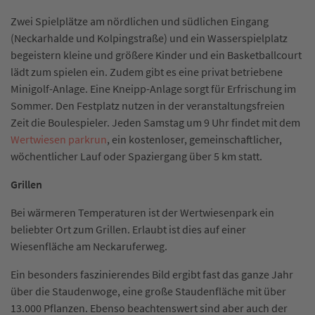
Zwei Spielplätze am nördlichen und südlichen Eingang
(Neckarhalde und Kolpingstraße) und ein Wasserspielplatz
begeistern kleine und größere Kinder und ein Basketballcourt
lädt zum spielen ein. Zudem gibt es eine privat betriebene
Minigolf-Anlage. Eine Kneipp-Anlage sorgt für Erfrischung im
Sommer. Den Festplatz nutzen in der veranstaltungsfreien
Zeit die Boulespieler. Jeden Samstag um 9 Uhr findet mit dem
Wertwiesen parkrun
, ein kostenloser, gemeinschaftlicher,
wöchentlicher Lauf oder Spaziergang über 5 km statt.
Grillen
Bei wärmeren Temperaturen ist der Wertwiesenpark ein
beliebter Ort zum Grillen. Erlaubt ist dies auf einer
Wiesenfläche am Neckaruferweg.
Ein besonders faszinierendes Bild ergibt fast das ganze Jahr
über die Staudenwoge, eine große Staudenfläche mit über
13.000 Pflanzen. Ebenso beachtenswert sind aber auch der