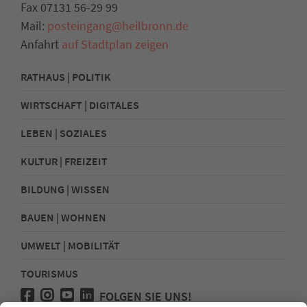
Fax 07131 56-29 99
Mail:
posteingang@heilbronn.de
Anfahrt
auf Stadtplan zeigen
RATHAUS | POLITIK
WIRTSCHAFT | DIGITALES
LEBEN | SOZIALES
KULTUR | FREIZEIT
BILDUNG | WISSEN
BAUEN | WOHNEN
UMWELT | MOBILITÄT
TOURISMUS
FOLGEN SIE UNS!