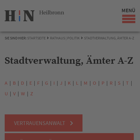
MENÜ
SIE SIND HIER:
STARTSEITE
RATHAUS | POLITIK
STADTVERWALTUNG, ÄMTER A-Z
Stadtverwaltung, Ämter A-Z
A
B
D
E
F
G
I
J
K
L
M
O
P
R
S
T
U
V
W
Z
VERTRAUENSANWALT