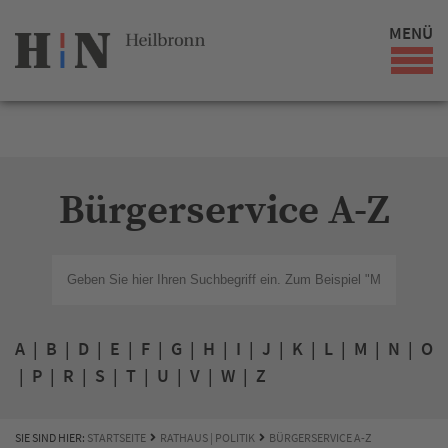
MENÜ
Bürgerservice A-Z
A
|
B
|
D
|
E
|
F
|
G
|
H
|
I
|
J
|
K
|
L
|
M
|
N
|
O
|
P
|
R
|
S
|
T
|
U
|
V
|
W
|
Z
SIE SIND HIER:
STARTSEITE
RATHAUS | POLITIK
BÜRGERSERVICE A-Z