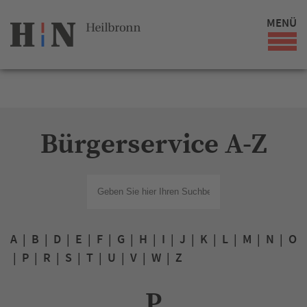
MENÜ
Bürgerservice A-Z
A
|
B
|
D
|
E
|
F
|
G
|
H
|
I
|
J
|
K
|
L
|
M
|
N
|
O
|
P
|
R
|
S
|
T
|
U
|
V
|
W
|
Z
P