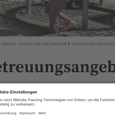
KINDER, JUGENDLICHE UND FAMILIEN
SONSTIGE BETREUUNGS
etreuungsange
eine Vielzahl von Betreuungsangeboten. Herzstück für die Betreuung
rtageseinrichtungen im ganzen Stadtgebiet, wobei die Zahl der
gsangebot seit einigen Jahren kontinuierlich ausgebaut wird. Schon
hrige als im Landesdurchschnitt. Daneben vermitteln das Amt für
bH Tagesmütter und -väter, die auf den Nachwuchs aufpassen.