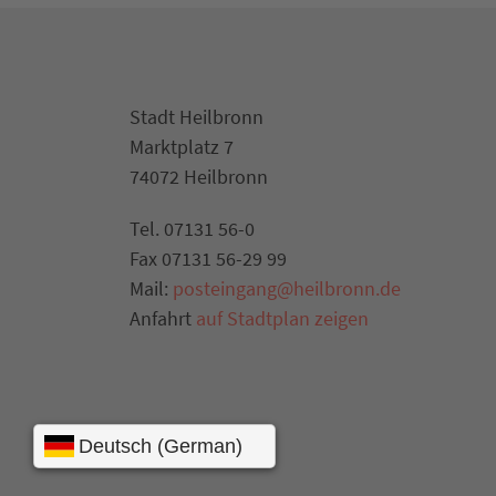
Stadt Heilbronn
Marktplatz 7
74072 Heilbronn
Tel. 07131 56-0
Fax 07131 56-29 99
Mail:
posteingang@heilbronn.de
Anfahrt
auf Stadtplan zeigen