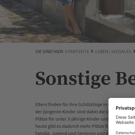
SIE SIND HIER:
STARTSEITE
LEBEN | SOZIALES
Sonstige B
Eltern finden für ihre Schützlinge in Heilbronn 
der jüngeren Kinder sind dabei die über 90 Kinde
Plätze für unter 3-jährige Kinder und das Ganzta
heute gibt es dadurch mehr Plätze für Unter-3-Jä
Familie, Jugend und Senioren und die Arkus gGm