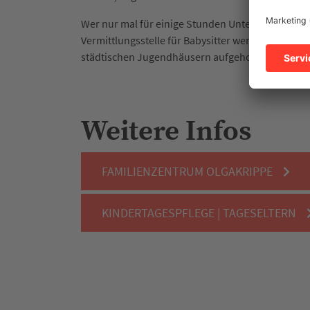
Wer nur mal für einige Stunden Unterstützung be
Vermittlungsstelle für Babysitter wenden. Schulk
städtischen Jugendhäusern aufgehoben.
Weitere Infos
FAMILIENZENTRUM OLGAKRIPPE
KINDERTAGESPFLEGE | TAGESELTERN