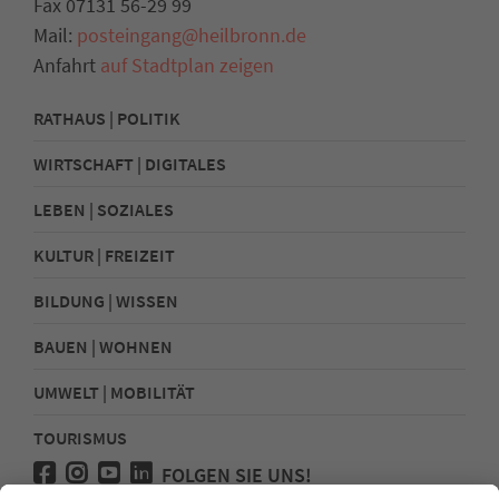
Fax 07131 56-29 99
Mail:
posteingang@heilbronn.de
Anfahrt
auf Stadtplan zeigen
RATHAUS | POLITIK
WIRTSCHAFT | DIGITALES
LEBEN | SOZIALES
KULTUR | FREIZEIT
BILDUNG | WISSEN
BAUEN | WOHNEN
UMWELT | MOBILITÄT
TOURISMUS
FOLGEN SIE UNS!