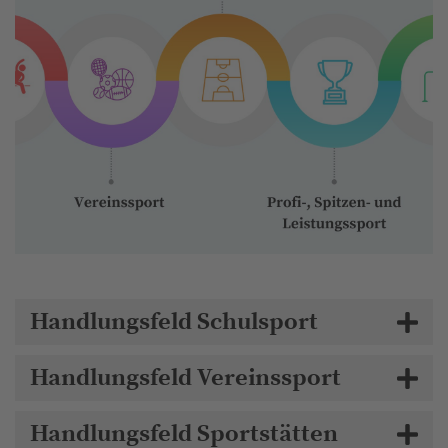
Die 22 Maßnahmen verteilen sich auf die fünf Handlungsfelder
„Heilbronner Sportvereine der Zukunft“, „Schulsport“,
„Profi-, Spitzen- und Leistungssport“, „Sportstätten“ sowie
Handlungsfeld Schulsport
„Sport im öffentlichen Raum“.
Handlungsfeld Vereinssport
Handlungsfeld Sportstätten