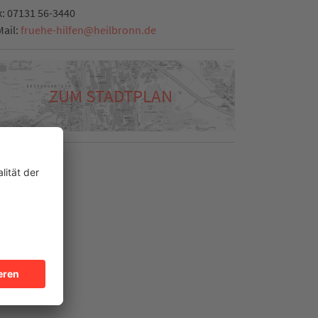
x:
07131 56-3440
Mail:
fruehe-hilfen
@
heilbronn.de
ZUM STADTPLAN