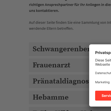
richtigen Ansprechpartner für Ihr Anliegen in di
uns kontaktieren.
Auf dieser Seite finden Sie eine Sammlung von I
werdende Eltern betreffen.
Schwangerenberatung
Frauenarzt
Pränataldiagnostik
Hebamme