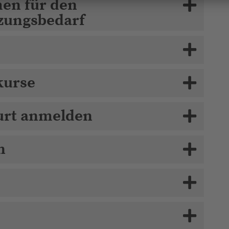
en für den
zungsbedarf
kurse
burt anmelden
n