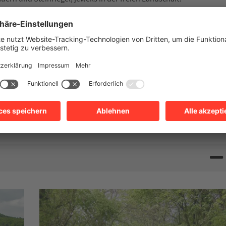
zten Biotope zu erhalten, wurden diese in einer Biotopkartierung
etzlich geschützte Biotope erfasst. Für Heilbronn typische und
 Trockenmauern.
sonstigen erheblichen Beeinträchtigung führen können, sind
ngen möglich, kann auf formlosen Antrag eine Ausnahmegenehmigun
den. Die Mitarbeiter der Abteilung Umwelt und Arbeitsschutz
eodatenportal