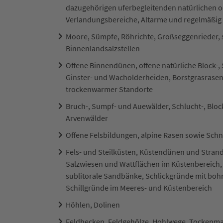
dazugehörigen uferbegleitenden natürlichen o
Verlandungsbereiche, Altarme und regelmäßi
Moore, Sümpfe, Röhrichte, Großseggenrieder, 
Binnenlandsalzstellen
Offene Binnendünen, offene natürliche Block-,
Ginster- und Wacholderheiden, Borstgrasrase
trockenwarmer Standorte
Bruch-, Sumpf- und Auewälder, Schlucht-, Blo
Arvenwälder
Offene Felsbildungen, alpine Rasen sowie S
Fels- und Steilküsten, Küstendünen und Stran
Salzwiesen und Wattflächen im Küstenbereich,
sublitorale Sandbänke, Schlickgründe mit bo
Schillgründe im Meeres- und Küstenbereich
Höhlen, Dolinen
Feldhecken, Feldgehölze, Hohlwege, Tockenmaue