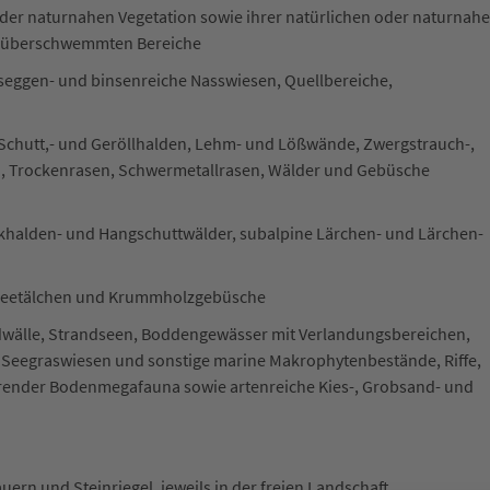
der naturnahen Vegetation sowie ihrer natürlichen oder naturnah
g überschwemmten Bereiche
seggen- und binsenreiche Nasswiesen, Quellbereiche,
 Schutt,- und Geröllhalden, Lehm- und Lößwände, Zwergstrauch-,
n, Trockenrasen, Schwermetallrasen, Wälder und Gebüsche
ckhalden- und Hangschuttwälder, subalpine Lärchen- und Lärchen-
chneetälchen und Krummholzgebüsche
dwälle, Strandseen, Boddengewässer mit Verlandungsbereichen,
 Seegraswiesen und sonstige marine Makrophytenbestände, Riffe,
hrender Bodenmegafauna sowie artenreiche Kies-, Grobsand- und
rn und Steinriegel, jeweils in der freien Landschaft.