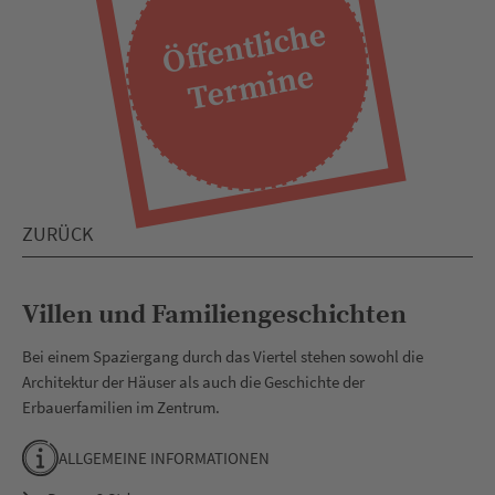
Öff
e
ntli
c
h
e
T
e
r
mi
n
e
ZURÜCK
Villen und Familiengeschichten
Bei einem Spaziergang durch das Viertel stehen sowohl die
Architektur der Häuser als auch die Geschichte der
Erbauerfamilien im Zentrum.
ALLGEMEINE INFORMATIONEN