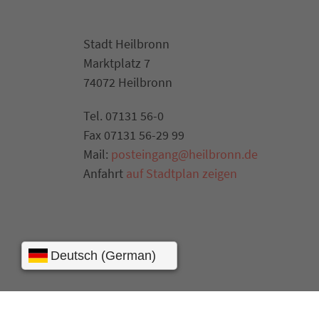
Stadt Heilbronn
Marktplatz 7
74072 Heilbronn
Tel. 07131 56-0
Fax 07131 56-29 99
Mail:
posteingang@heilbronn.de
Anfahrt
auf Stadtplan zeigen
Presse
Kontakt
Impressum
Datensch