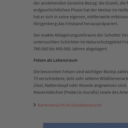
der anstehenden Gesteine Bezug: die Eiszeit, die
erdgeschichtlichen Phase hat der Neckar im Hei
hat er sich in seine eigenen, mittlerweile mitei
Klingenberg das Felsband herauspräpariert.
Der exakte Ablagerungszeitraum der Schotter ist n
untersuchten Schichten im Naturschutzgebiet Fra
780.000 bis 400.000 Jahren abgelagert.
Felsen als Lebensraum
Die besonnten Felsen sind wichtiger Biotop zahl
75 verschiedene, teils sehr seltene Wildbienenar
Ziest, Natternkopf oder Resede angewiesen sind
Mauereidechse (Podarcis muralis) sowie des Ame
Kartenansicht im Geodatenportal