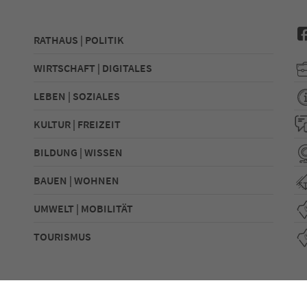
RATHAUS | POLITIK
WIRTSCHAFT | DIGITALES
LEBEN | SOZIALES
KULTUR | FREIZEIT
BILDUNG | WISSEN
BAUEN | WOHNEN
UMWELT | MOBILITÄT
TOURISMUS
utz
Sitemap
Erklärung zur Barrierefreiheit