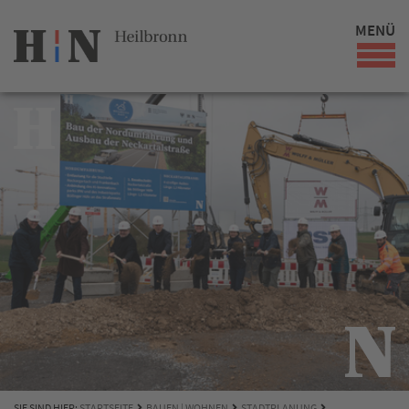
MENÜ
SIE SIND HIER:
STARTSEITE
BAUEN | WOHNEN
STADTPLANUNG