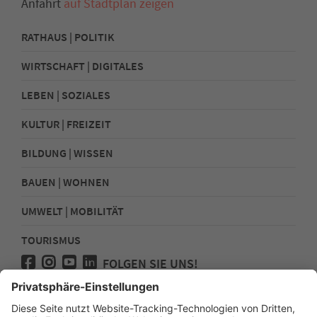
Anfahrt
auf Stadtplan zeigen
RATHAUS | POLITIK
WIRTSCHAFT | DIGITALES
LEBEN | SOZIALES
KULTUR | FREIZEIT
BILDUNG | WISSEN
BAUEN | WOHNEN
UMWELT | MOBILITÄT
TOURISMUS
FOLGEN SIE UNS!
Presse