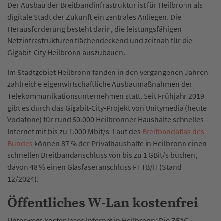
Der Ausbau der Breitbandinfrastruktur ist für Heilbronn als
digitale Stadt der Zukunft ein zentrales Anliegen. Die
Herausforderung besteht darin, die leistungsfähigen
Netzinfrastrukturen flächendeckend und zeitnah für die
Gigabit-City Heilbronn auszubauen.
Im Stadtgebiet Heilbronn fanden in den vergangenen Jahren
zahlreiche eigenwirtschaftliche Ausbaumaßnahmen der
Telekommunikationsunternehmen statt. Seit Frühjahr 2019
gibt es durch das Gigabit-City-Projekt von Unitymedia (heute
Vodafone) für rund 50.000 Heilbronner Haushalte schnelles
Internet mit bis zu 1.000 Mbit/s. Laut des
Breitbandatlas des
Bundes
können 87 % der Privathaushalte in Heilbronn einen
schnellen Breitbandanschluss von bis zu 1 GBit/s buchen,
davon 48 % einen Glasfaseranschluss FTTB/H (Stand
12/2024).
Öffentliches W-Lan kostenfrei
Unterwegs kostenloses Internet in Heilbronn: Die ZEAG