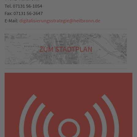
Tel.
07131 56-1054
Fax:
07131 56-2647
E-Mail:
digitalisierungsstrategie
@
heilbronn.de
ZUM STADTPLAN