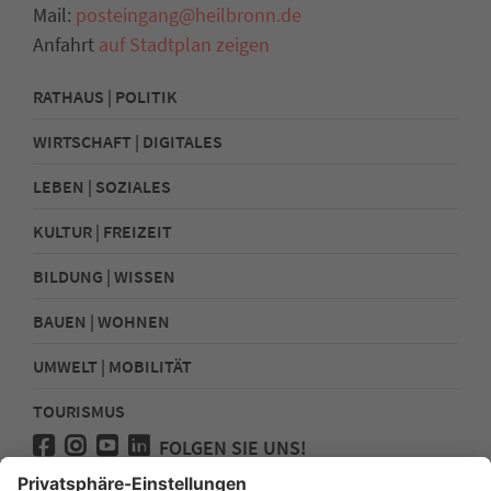
Mail:
posteingang@heilbronn.de
Anfahrt
auf Stadtplan zeigen
RATHAUS | POLITIK
WIRTSCHAFT | DIGITALES
LEBEN | SOZIALES
KULTUR | FREIZEIT
BILDUNG | WISSEN
BAUEN | WOHNEN
UMWELT | MOBILITÄT
TOURISMUS
FOLGEN SIE UNS!