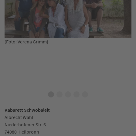
‚H
(Foto: Verena Grimm)
Kabarett Schwobaleit
Albrecht Wahl
Niederhofener Str. 6
74080
Heilbronn