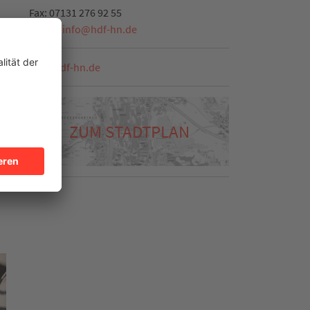
Fax:
07131 276 92 55
E-Mail:
info
@
hdf-hn.de
t
www.hdf-hn.de
ZUM STADTPLAN
re