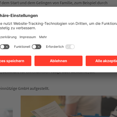
f dem Start und dem Gelingen von Familie, zum Beispiel durch
Begleitung im ersten Lebensjahr. Frühkindliche Bildung wird in
efördert, auch Elternkompetenzen werden gestärkt. Im "Treffpunk
ise. So trägt das Haus der Familie auch zur Integration bei.
iche, Vorträge und Seminare zu Erziehungsthemen sowie Angebote
 und bietet neben Kursen und Veranstaltungen individuell gestaltba
der Vereinbarkeit von Familie und Beruf zu unterstützen.
en im Haus der Familie ebenso auf dem Programm wie
, Seminare für ehrenamtlich Tätige oder wellcome, die
einnützige GmbH aufgestellt.