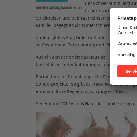
Der Schwerpunkt liegt au
Geburtsvorbereitung und 
Spielkreisen und beim gemeinsamen Musizieren g
Familie" begegnen sich unterschiedliche Kulturkre
Zudem gibt es Angebote für Kinder und Jugendl
zu Gesundheit, Entspannung und Fitness.
Auch in den Ferien ist das Haus der Familie aktiv
betriebliche Ferienbetreuungen, um Familien bei 
Fortbildungen für pädagogische Fachkräfte steh
Sonderprojekte. So gibt es Frauenwirtschaftstage
ehrenamtliche Begleitung von jungen Eltern.
Seit Anfang 2014 ist das Haus der Familie als gem