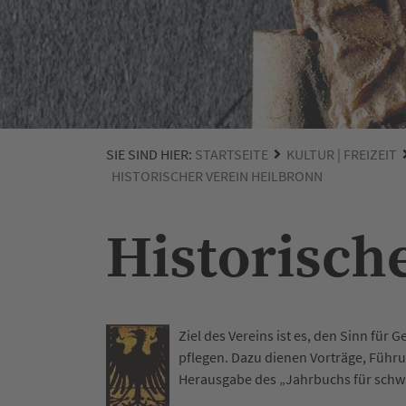
SIE SIND HIER:
STARTSEITE
KULTUR | FREIZEIT
HISTORISCHER VEREIN HEILBRONN
Historisch
Ziel des Vereins ist es, den Sinn für
pflegen. Dazu dienen Vorträge, Führu
Herausgabe des „Jahrbuchs für schwä