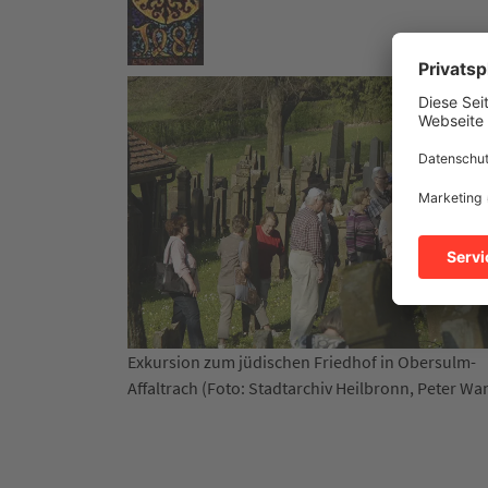
edhof in Obersulm-
Verleihung des Moriz-von-Rauch-Pr
 Heilbronn, Peter Wanner)
Stadtarchiv Heilbronn, Lea Brechte