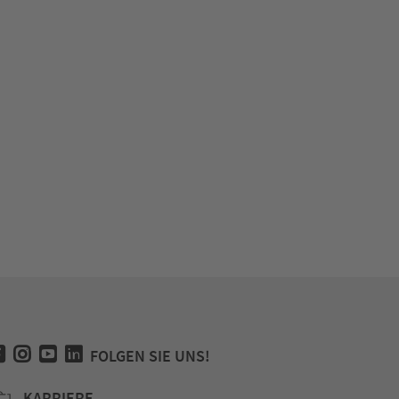
Jahrbuch des Historischen Vereins (Foto: Stad
Heilbronn)
FOLGEN SIE UNS!
KARRIERE