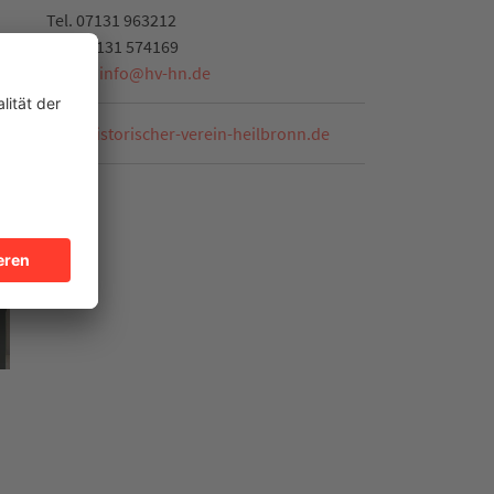
Tel.
07131 963212
Fax:
07131 574169
E-Mail:
info
@
hv-hn.de
www.historischer-verein-heilbronn.de
bronn von
05-533)