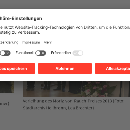
Älteste bekannte Ansicht der Stadt Heil
1554/57 (Foto: Stadtarchiv Heilbronn E0
eises 2013 (Foto:
r)