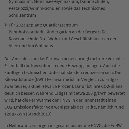
Gymnasium, Mönchsee-Gymnasium, Dammschulen,
Pestalozzi/Grimm-Schulen sowie das Technisches
Schulzentrum
Für 2023 geplant: Quartierszentrum
Bahnhofsvorstadt, Kindergarten an der Bergstraße,
Rosenauschule,Drei Wohn- und Geschäftshäuser an der
Allee und Am Wollhaus.
Der Anschluss an das Fernwärmenetz bringt mehrere Vorteile:
Es entfällt die Investition in neue Heizungsanlagen. Auch die
künftigen technischen Unterhaltskosten reduzieren sich. Die
Kilowattstunde (kWh) Fernwärme ist im Vergleich zu Erdgas
zwar teurer, aktuell etwa 25 Prozent. Dafür ist ihre CO2-Bilanz
deutlich besser. Während Erdgas mit etwa 250 g/kWh bewertet
wird, hat die Fernwärme der HNVG in der Innenstadt einen
CO2-Emissionsfaktor von weniger als der Hälfte, nämlich rund
120 g/kWh (Stand: 2019).
In Heilbronn versorgen insgesamt bisher die HNVG, die EnBW