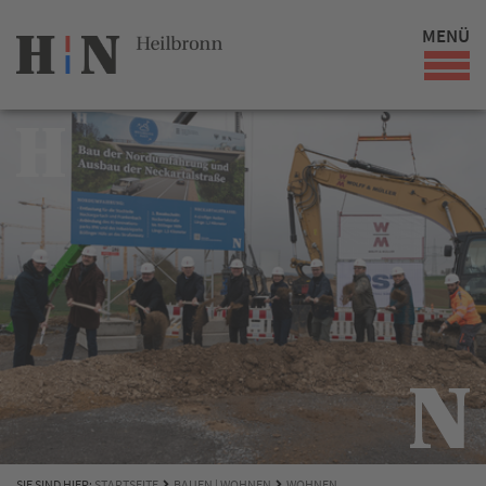
MENÜ
SIE SIND HIER:
STARTSEITE
BAUEN | WOHNEN
WOHNEN