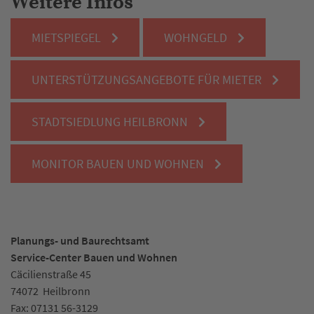
Weitere Infos
MIETSPIEGEL
WOHNGELD
UNTERSTÜTZUNGSANGEBOTE FÜR MIETER
STADTSIEDLUNG HEILBRONN
MONITOR BAUEN UND WOHNEN
Planungs- und Baurechtsamt
Service-Center Bauen und Wohnen
Cäcilienstraße 45
74072
Heilbronn
Fax:
07131 56-3129