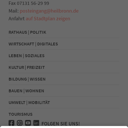
Fax 07131 56-29 99
Mail:
posteingang@heilbronn.de
Anfahrt
auf Stadtplan zeigen
RATHAUS | POLITIK
WIRTSCHAFT | DIGITALES
LEBEN | SOZIALES
KULTUR | FREIZEIT
BILDUNG | WISSEN
BAUEN | WOHNEN
UMWELT | MOBILITÄT
TOURISMUS
FOLGEN SIE UNS!