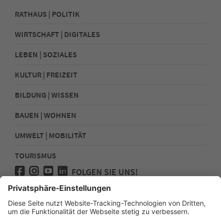
RATHAUS | POLITIK
WIRTSCHAFT | DIGITALES
LEBEN | SOZIALES
KULTUR | FREIZEIT
BILDUNG | WISSEN
BAUEN | WOHNEN
UMWELT | MOBILITÄT
TOURISMUS
FOLGEN SIE UNS!
Presse
Kontakt