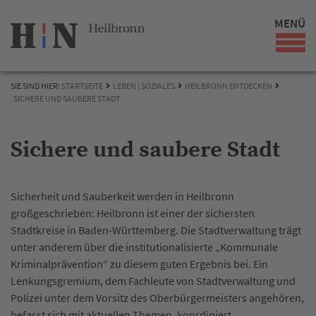
MENÜ
SIE SIND HIER:
STARTSEITE
LEBEN | SOZIALES
HEILBRONN ENTDECKEN
SICHERE UND SAUBERE STADT
Sichere und saubere Stadt
Sicherheit und Sauberkeit werden in Heilbronn
großgeschrieben: Heilbronn ist einer der sichersten
Stadtkreise in Baden-Württemberg. Die Stadtverwaltung trägt
unter anderem über die institutionalisierte „Kommunale
Kriminalprävention“ zu diesem guten Ergebnis bei. Ein
Lenkungsgremium, dem Fachleute von Stadtverwaltung und
Polizei unter dem Vorsitz des Oberbürgermeisters angehören,
befasst sich mit aktuellen Themen, koordiniert