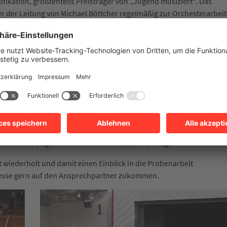
fikation, größtenteils Preisträger von „Jugend musiziert“. Das
er der Leitung von Michael Böttcher regelmäßig zur Orchesterarbeit
ein- bis zweiwöchigen Probenphasen sinfonische Werke des
pertoires, aber auch des 20. und 21. Jahrhunderts erarbeitet. In
 zusätzlich Berufsmusiker hinzugezogen, die ihre
musikalischen Impulse unmittelbar an die jungen Musiker
itspielen. Regelmäßig finden außerdem Kammermusikkurse unter
hrt ein aktives Konzertleben im In- und Ausland, sei es mit
ammermusik.
ur Teilnahme an Kammerkonzertprogrammen oder -kursen richtet
e einen entsprechenden Ausbildungsstand aufweisen. Das
 Karten für Jugendliche werden erheblich verbilligt.
 wiederholt und damit einen Einblick in die Probenarbeit
resse gern auf den Ansprechpartner zukommen.