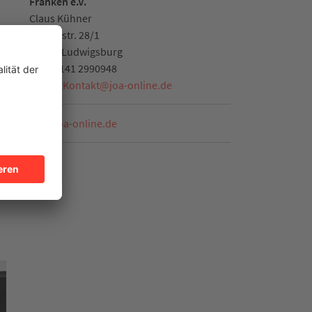
Franken e.V.
Claus Kühner
Mörikestr. 28/1
71636
Ludwigsburg
Tel.
07141 2990948
E-Mail:
Kontakt
@
joa-online.de
www.joa-online.de