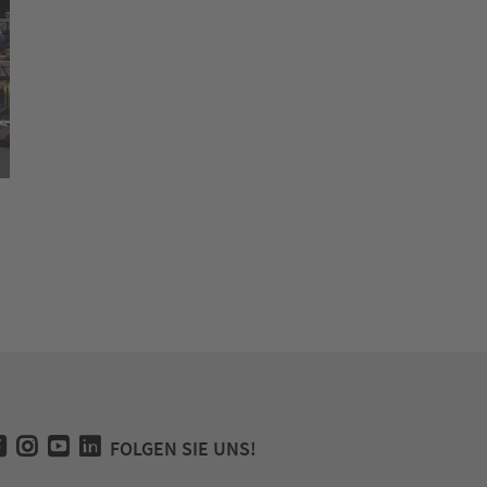
demie
Proben der Jungen Orchesterakademie I
FOLGEN SIE UNS!