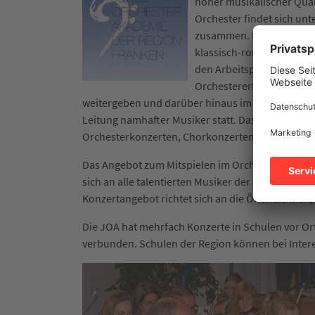
hoher musikalischer Quali
Orchester findet sich unt
zusammen. Es werden in 
klassisch-romantischen Re
den Arbeitsphasen werden
Orchestererfahrung und 
weitergeben und darüber hinaus im Orchester m
Leitung namhafter Musiker statt. Das Orchester fü
Orchesterkonzerten, Chorkonzerten oder mit K
Das Angebot zum Mitspielen im Orchester und z
sich an alle talentierten Musiker der Region, di
Konzertangebot richtet sich an die Öffentlichkeit,
Die JOA hat mehrfach Konzerte in Schulen vor Ort
verbunden. Schulen der Region können bei Inte