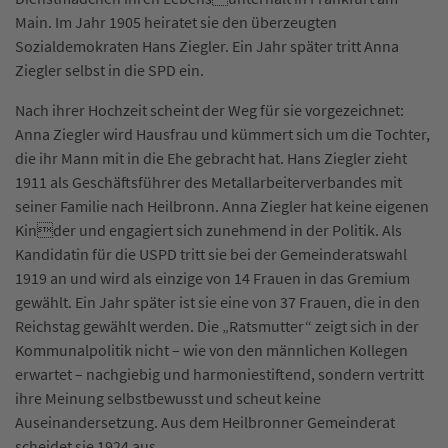
Main. Im Jahr 1905 heiratet sie den überzeugten
Sozialdemokraten Hans Ziegler. Ein Jahr später tritt Anna
Ziegler selbst in die SPD ein.
Nach ihrer Hochzeit scheint der Weg für sie vorgezeichnet:
Anna Ziegler wird Hausfrau und kümmert sich um die Tochter,
die ihr Mann mit in die Ehe gebracht hat. Hans Ziegler zieht
1911 als Geschäftsführer des Metallarbeiterverbandes mit
seiner Familie nach Heilbronn. Anna Ziegler hat keine eigenen
Kinder und engagiert sich zunehmend in der Politik. Als
Kandidatin für die USPD tritt sie bei der Gemeinderatswahl
1919 an und wird als einzige von 14 Frauen in das Gremium
gewählt. Ein Jahr später ist sie eine von 37 Frauen, die in den
Reichstag gewählt werden. Die „Ratsmutter“ zeigt sich in der
Kommunalpolitik nicht – wie von den männlichen Kollegen
erwartet – nachgiebig und harmoniestiftend, sondern vertritt
ihre Meinung selbstbewusst und scheut keine
Auseinandersetzung. Aus dem Heilbronner Gemeinderat
scheidet sie 1924 aus.