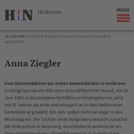
MENÜ
SIE SIND HIER:
STARTSEITE
LEBEN | SOZIALES
FRAUEN
FRAUEN &
GESCHICHTE
Anna Ziegler
Vom Dienstmädchen zur ersten Gemeinderätin in Heilbronn
Es klingt fast wie ein Märchen: Anna Wilhelmine Strauß, am 10.
Juni 1882 in bescheidene Verhältnisse hineingeboren, wird
mit 37 Jahren als erste und einzige Frau in den Heilbronner
Gemeinderat gewählt. Ein Jahr später zieht sie sogar in den
Reichstag ein. Die Tochter eines Rotgerbers besucht zunächst
die Volksschule in Backnang. Anschließend verdient sie als
Dienstmädchen ihren Lebensunterhalt in Frankfurt am