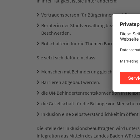
In ihrer Tätigkeit ist sie unter anderem:
Vertrauensperson für Bürgerinnen und Bürger 
Beraterin der Stadtverwaltung bezüglich der
Beschwerden.
Botschafterin für die Themen Barrierefreiheit 
Sie setzt sich dafür ein, dass:
Menschen mit Behinderung gleichberechtigt un
Barrieren abgebaut werden.
die UN-Behindertenrechtskonvention in Heilbr
die Gesellschaft für die Belange von Menschen 
Inklusion eine Selbstverständlichkeit im öffent
Die Stelle der Inklusionsbeauftragten wird unter
Integration aus Mitteln des Landes Baden-Württ