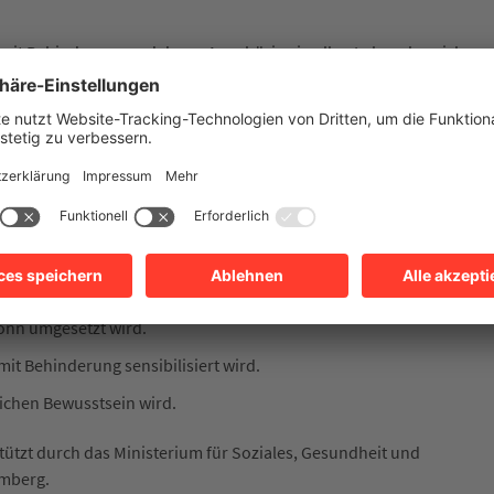
mit Behinderung und deren Angehörige in allen Lebensbereichen.
 Belange von Menschen mit Behinderung und Ombudsfrau bei
und Inklusion.
d selbstbestimmt am gesellschaftlichen Leben teilhaben können.
onn umgesetzt wird.
mit Behinderung sensibilisiert wird.
lichen Bewusstsein wird.
stützt durch das Ministerium für Soziales, Gesundheit und
emberg.