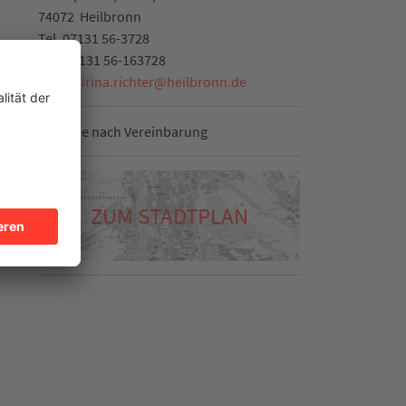
74072
Heilbronn
Tel.
07131 56-3728
Fax:
07131 56-163728
E-Mail:
irina.richter
@
heilbronn.de
Termine nach Vereinbarung
ZUM STADTPLAN