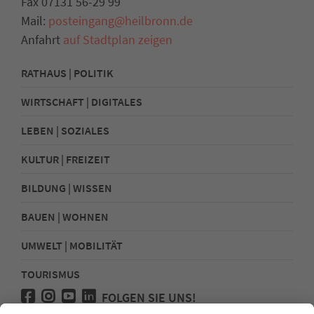
Fax 07131 56-29 99
Mail:
posteingang@heilbronn.de
Anfahrt
auf Stadtplan zeigen
RATHAUS | POLITIK
WIRTSCHAFT | DIGITALES
LEBEN | SOZIALES
KULTUR | FREIZEIT
BILDUNG | WISSEN
BAUEN | WOHNEN
UMWELT | MOBILITÄT
TOURISMUS
FOLGEN SIE UNS!