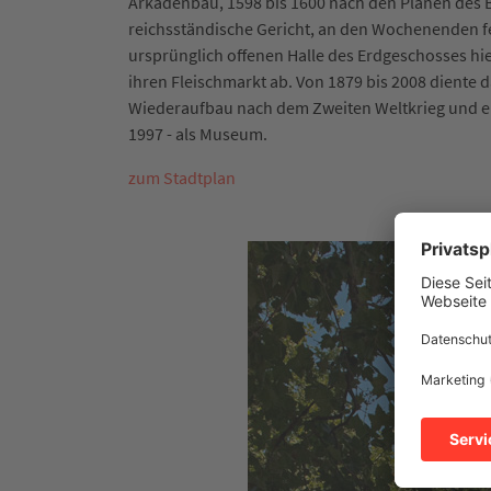
Arkadenbau, 1598 bis 1600 nach den Plänen des B
reichsständische Gericht, an den Wochenenden fe
ursprünglich offenen Halle des Erdgeschosses hi
ihren Fleischmarkt ab. Von 1879 bis 2008 diente
Wiederaufbau nach dem Zweiten Weltkrieg und e
1997 - als Museum.
zum Stadtplan