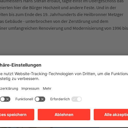
aumeisters Hans Stefan erbaut, tagte einst im Obergeschoss das
ierten hier die Bürger Hochzeit und andere Feste. Und in der
elten bis zum Ende des 19. Jahrhunderts die Heilbronner Metzger
 das Gebäude - unterbrochen von der Zerstörung und dem
iner umfangreichen Renovierung und Modernisierung von 1996 bis