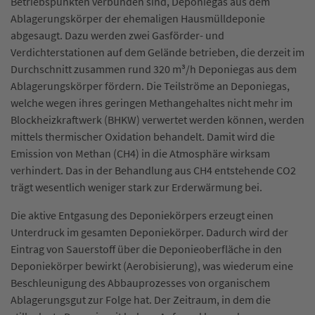
Betriebspunkten verbunden sind, Deponiegas aus dem
Ablagerungskörper der ehemaligen Hausmülldeponie
abgesaugt. Dazu werden zwei Gasförder- und
Verdichterstationen auf dem Gelände betrieben, die derzeit im
Durchschnitt zusammen rund 320 m³/h Deponiegas aus dem
Ablagerungskörper fördern. Die Teilströme an Deponiegas,
welche wegen ihres geringen Methangehaltes nicht mehr im
Blockheizkraftwerk (BHKW) verwertet werden können, werden
mittels thermischer Oxidation behandelt. Damit wird die
Emission von Methan (CH
4
) in die Atmosphäre wirksam
verhindert. Das in der Behandlung aus CH
4
entstehende CO
2
trägt wesentlich weniger stark zur Erderwärmung bei.
Die aktive Entgasung des Deponiekörpers erzeugt einen
Unterdruck im gesamten Deponiekörper. Dadurch wird der
Eintrag von Sauerstoff über die Deponieoberfläche in den
Deponiekörper bewirkt (Aerobisierung), was wiederum eine
Beschleunigung des Abbauprozesses von organischem
Ablagerungsgut zur Folge hat. Der Zeitraum, in dem die