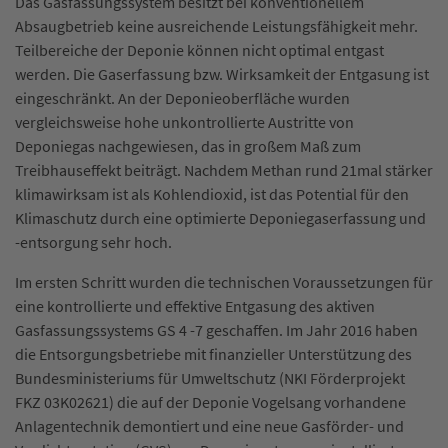
Das Gasfassungssystem besitzt bei konventionellem
Absaugbetrieb keine ausreichende Leistungsfähigkeit mehr.
Teilbereiche der Deponie können nicht optimal entgast
werden. Die Gaserfassung bzw. Wirksamkeit der Entgasung ist
eingeschränkt. An der Deponieoberfläche wurden
vergleichsweise hohe unkontrollierte Austritte von
Deponiegas nachgewiesen, das in großem Maß zum
Treibhauseffekt beiträgt. Nachdem Methan rund 21mal stärker
klimawirksam ist als Kohlendioxid, ist das Potential für den
Klimaschutz durch eine optimierte Deponiegaserfassung und
-entsorgung sehr hoch.
Im ersten Schritt wurden die technischen Voraussetzungen für
eine kontrollierte und effektive Entgasung des aktiven
Gasfassungssystems GS 4 -7 geschaffen. Im Jahr 2016 haben
die Entsorgungsbetriebe mit finanzieller Unterstützung des
Bundesministeriums für Umweltschutz (NKI Förderprojekt
FKZ 03K02621) die auf der Deponie Vogelsang vorhandene
Anlagentechnik demontiert und eine neue Gasförder- und