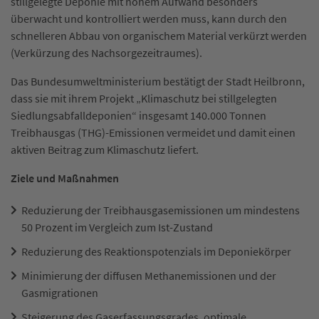
stillgelegte Deponie mit hohem Aufwand besonders
überwacht und kontrolliert werden muss, kann durch den
schnelleren Abbau von organischem Material verkürzt werden
(Verkürzung des Nachsorgezeitraumes).
Das Bundesumweltministerium bestätigt der Stadt Heilbronn,
dass sie mit ihrem Projekt „Klimaschutz bei stillgelegten
Siedlungsabfalldeponien“ insgesamt 140.000 Tonnen
Treibhausgas (THG)-Emissionen vermeidet und damit einen
aktiven Beitrag zum Klimaschutz liefert.
Ziele und Maßnahmen
Reduzierung der Treibhausgasemissionen um mindestens
50 Prozent im Vergleich zum Ist-Zustand
Reduzierung des Reaktionspotenzials im Deponiekörper
Minimierung der diffusen Methanemissionen und der
Gasmigrationen
Steigerung des Gaserfassungsgrades, optimale