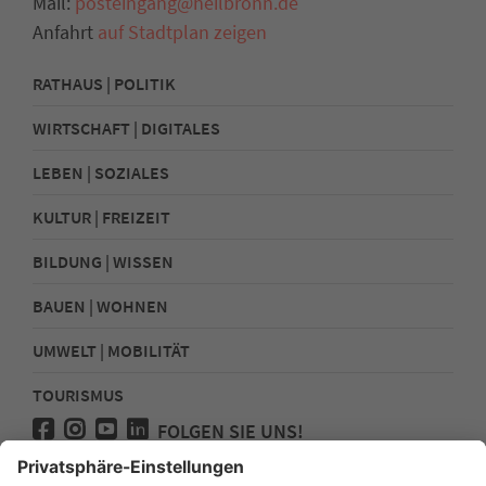
Mail:
posteingang@heilbronn.de
Anfahrt
auf Stadtplan zeigen
RATHAUS | POLITIK
WIRTSCHAFT | DIGITALES
LEBEN | SOZIALES
KULTUR | FREIZEIT
BILDUNG | WISSEN
BAUEN | WOHNEN
UMWELT | MOBILITÄT
TOURISMUS
FOLGEN SIE UNS!