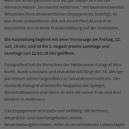
Mehr als 80 Bürgerinnen und Bürger haben sich bei der
Mitmach-Aktion „Du machst Heilbronn.“ mit beeindruckenden
Beispielen ihres ehrenamtlichen Engagements beteiligt. 43
von ihnen präsentieren sich mit einem Porträt und ihrer
Geschichte nun in einer Fotoausstellung auf der Inselspitze.
Die Ausstellung beginnt mit einer Vernissage am Freitag, 12.
Juli, 19 Uhr, und ist bis 1. August jeweils samstags und
sonntags von 12 bis 18 Uhr geöffnet.
Fotografiert hat die Menschen der Heilbronner Fotograf Nico
Kurth. Ausdrucksstark und charaktervoll fängt der 39-Jährige
das Wesen seines Gegenübers in Sekundenschnelle ein. Der
studierte Fotograf arbeitet für Magazine wie Spiegel,
Wirtschaftswoche und Stern. Er lebt mit seiner Frau und drei
Kindern in Heilbronn.
Das Engagement ist kreativ und vielfältig. Ob Vorlesen,
Gesprächs- und Sportangeboten, neuen
Veranstaltungsformaten, Hilfen in verschiedenen Lebenslagen