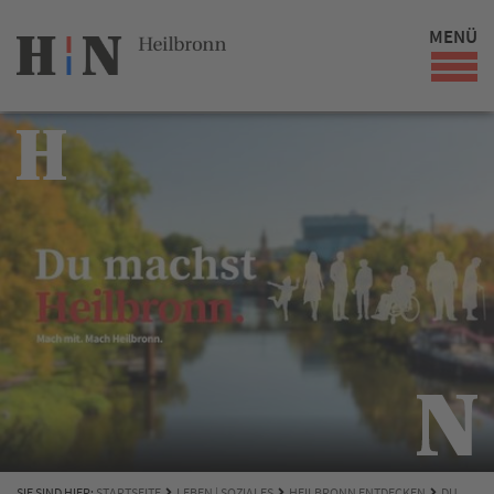
MENÜ
SIE SIND HIER:
STARTSEITE
LEBEN | SOZIALES
HEILBRONN ENTDECKEN
DU