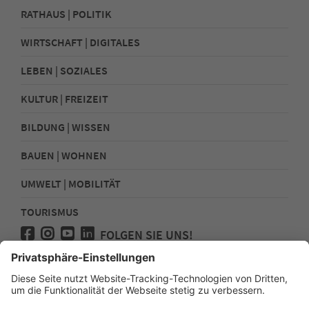
RATHAUS | POLITIK
WIRTSCHAFT | DIGITALES
LEBEN | SOZIALES
KULTUR | FREIZEIT
BILDUNG | WISSEN
BAUEN | WOHNEN
UMWELT | MOBILITÄT
TOURISMUS
FOLGEN SIE UNS!
Presse
Kontakt