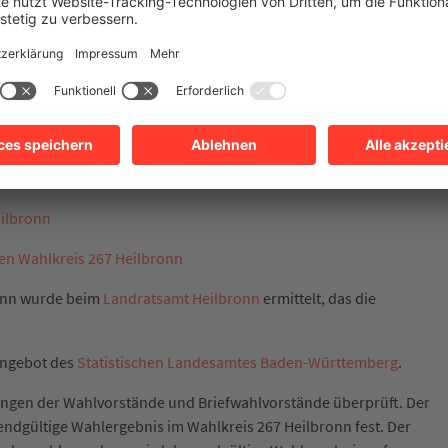
27,8 Prozent Alexander Throm (CDU) und 24,3 Prozent Josip
13,7 Prozent, für Franziska Gminder (AfD) 12,8 Prozent und für
ent.
 zweiten Mal in Folge das Direktmandat für den Deutschen
n durch Josip Juratovic und Michael Link in Berlin vertreten.
CDU, 22,6 Prozent an die SPD, 16,2 Prozent an die FDP, 13,2 Prozen
ünen. Auf sonstige Parteien entfielen 11,1 Prozent der Stimmen.
eilbronn
en Wahlkreis 267 Heilbronn
ronn wurde beim
Landratsamt Heilbronn
ermittelt, das die
angebot des
Statistischen Landesamtes Baden-Württemberg
.
lungen der Wahlvorstände und Briefwahlvorstände überprüft. Der
endgültige Wahlergebnis im Wahlkreis 267 Heilbronn fest. Der