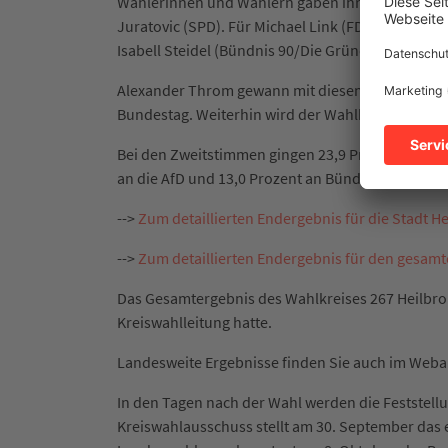
Wählerinnen und Wählern gaben ihre Erststimme 
Juratovic (SPD). Für Michael Link (FDP) stimmten 
Isabell Steidel (Bündnis 90/Die Grünen) 12,7 Proz
Alexander Throm gewann mit diesem Ergebnis zum
Bundestag. Weiterhin wird der Wahlkreis Heilbron
Bei den Zweitstimmen gingen 23,9 Prozent an die 
an die AfD und 13,0 Prozent an Bündnis 90/Die Gr
-->
Zum detaillierten Endergebnis für die Stadt H
-->
Zum detaillierten Endergebnis für den gesamt
Das Gesamtergebnis des Wahlkreises 267 Heilb
Kreiswahlleitung hatte.
Landesweite Ergebnisse finden Sie auch im Web
In den Tagen nach der Wahl werden die Feststel
Kreiswahlausschuss stellt am 30. September das 