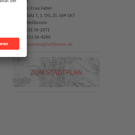
Wahlen
Leiterin: Frau Faber
Marktplatz 7, 1. OG, Zi. 164-167
74072
Heilbronn
Tel.
07131 56-2071
Fax:
07131 56-4289
E-Mail:
wahlen
@
heilbronn.de
t
ZUM STADTPLAN