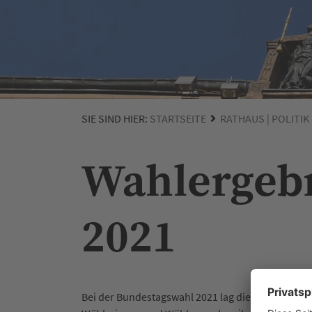
SIE SIND HIER:
STARTSEITE
RATHAUS | POLITIK
Wahlergebn
2021
Bei der Bundestagswahl 2021 lag die Wahlbeteilig