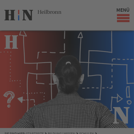
MENÜ
SIE SIND HIER:
STARTSEITE
BILDUNG | WISSEN
SCHULEN