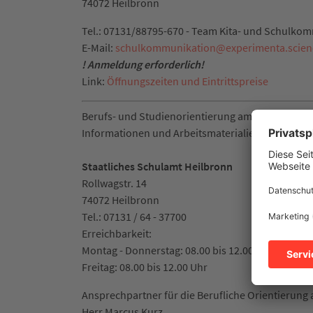
74072 Heilbronn
Tel.: 07131/88795-670 - Team Kita- und Schulko
E-Mail:
schulkommunikation
@
experimenta.scien
! Anmeldung erforderlich!
Link:
Öffnungszeiten und Eintrittspreise
Berufs- und Studienorientierung am staatlichen
Informationen und Arbeitsmaterialien für allge
Staatliches Schulamt Heilbronn
Rollwagstr. 14
74072 Heilbronn
Tel.: 07131 / 64 - 37700
Erreichbarkeit:
Montag - Donnerstag: 08.00 bis 12.00 Uhr und 13.
Freitag: 08.00 bis 12.00 Uhr
Ansprechpartner für die Berufliche Orientierung 
Herr Marcus Kurz