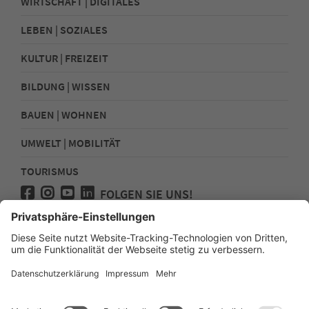
WIRTSCHAFT | DIGITALES
LEBEN | SOZIALES
KULTUR | FREIZEIT
BILDUNG | WISSEN
BAUEN | WOHNEN
UMWELT | MOBILITÄT
TOURISMUS
FOLGEN SIE UNS!
Presse
Kontakt
Impressum
Datenschutz
Sitemap