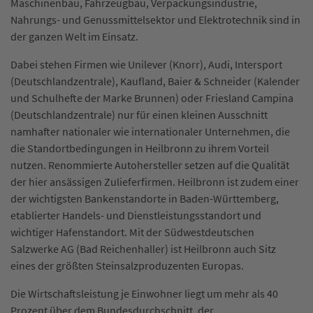
Maschinenbau, Fahrzeugbau, Verpackungsindustrie,
Nahrungs- und Genussmittelsektor und Elektrotechnik sind in
der ganzen Welt im Einsatz.
Dabei stehen Firmen wie Unilever (Knorr), Audi, Intersport
(Deutschlandzentrale), Kaufland, Baier & Schneider (Kalender
und Schulhefte der Marke Brunnen) oder Friesland Campina
(Deutschlandzentrale) nur für einen kleinen Ausschnitt
namhafter nationaler wie internationaler Unternehmen, die
die Standortbedingungen in Heilbronn zu ihrem Vorteil
nutzen. Renommierte Autohersteller setzen auf die Qualität
der hier ansässigen Zulieferfirmen. Heilbronn ist zudem einer
der wichtigsten Bankenstandorte in Baden-Württemberg,
etablierter Handels- und Dienstleistungsstandort und
wichtiger Hafenstandort. Mit der Südwestdeutschen
Salzwerke AG (Bad Reichenhaller) ist Heilbronn auch Sitz
eines der größten Steinsalzproduzenten Europas.
Die Wirtschaftsleistung je Einwohner liegt um mehr als 40
Prozent über dem Bundesdurchschnitt, der