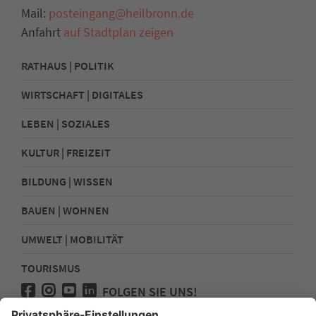
Mail:
posteingang@heilbronn.de
Anfahrt
auf Stadtplan zeigen
RATHAUS | POLITIK
WIRTSCHAFT | DIGITALES
LEBEN | SOZIALES
KULTUR | FREIZEIT
BILDUNG | WISSEN
BAUEN | WOHNEN
UMWELT | MOBILITÄT
TOURISMUS
FOLGEN SIE UNS!