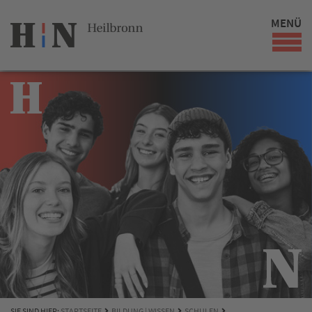
MENÜ
SIE SIND HIER:
STARTSEITE
BILDUNG | WISSEN
SCHULEN