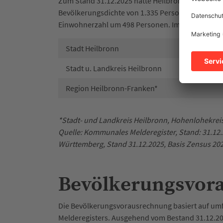
Zum Stand 31.12.2025 hatte Heilbronn 133.360 
Bevölkerungsdichte von 1.335 Personen je Quadr
Einwohnerzahl um 498 Personen. Im Landesvergle
Stadt Heilbronn
Stadt u. Landkreis Heilbronn
Region Heilbronn-Franken*
*Stadt- und Landkreis Heilbronn, Hohenlohekreis
Quelle: Kommunales Melderegister, Stand: 31.12.
Württemberg, Stand 31.12.2025, Basis Zensus 20
Bevölkerungsvor
Die Bevölkerungsvorausrechnung basiert auf u
Melderegisters. Ausgehend vom Bestand 31.12.20