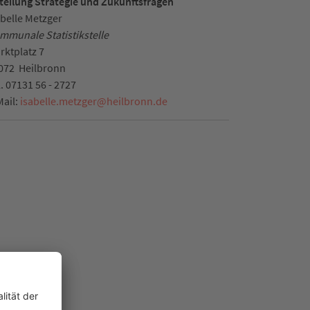
teilung Strategie und Zukunftsfragen
abelle Metzger
mmunale Statistikstelle
rktplatz 7
072
Heilbronn
l.
07131 56 - 2727
Mail:
isabelle.metzger
@
heilbronn.de