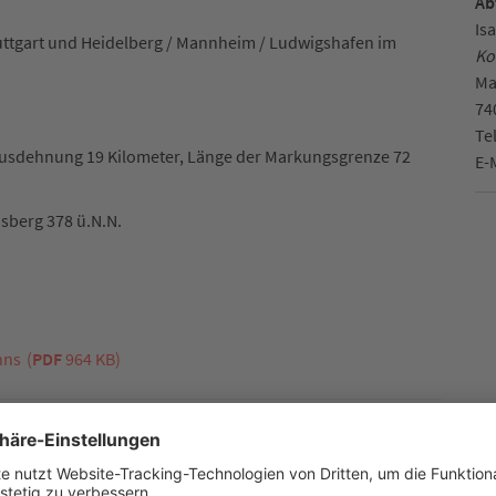
Ab
Is
uttgart und Heidelberg / Mannheim / Ludwigshafen im
Ko
Ma
74
Te
usdehnung 19 Kilometer, Länge der Markungsgrenze 72
E-
isberg 378 ü.N.N.
nns
(
PDF
964 KB)