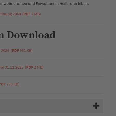
inwohnerinnen und Einwohner in Heilbronn leben.
chnung 2040
(
PDF
2 MB)
um Download
l 2026
(
PDF
951 KB)
um 31.12.2025
(
PDF
2 MB)
PDF
290 KB)