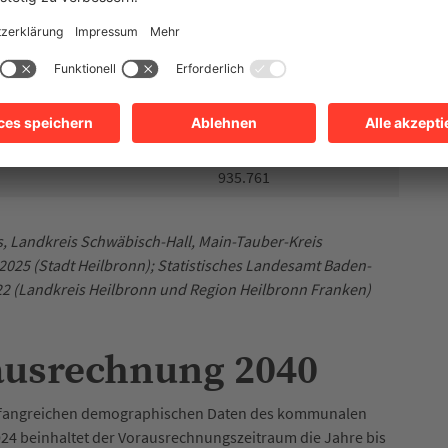
Einwohnerinnen und Einwohner mit Hauptwohnsitz und eine
atkilometer. Gegenüber dem Vorjahr stieg die
ich Baden-Württemberg steht Heilbronn an 7. Stelle.
133.360
486.220
935.761
, Landkreis Schwäbisch-Hall, Main-Tauber-Kreis
2025 (Stadt Heilbronn); Statistisches Landesamt Baden-
22 (Landkreis Heilbronn und Region Heilbronn Franken)
ausrechnung 2040
mfangreichen demographischen Daten des kommunalen
24 beinhaltet der Vorausrechnungszeitraum die Jahre bis