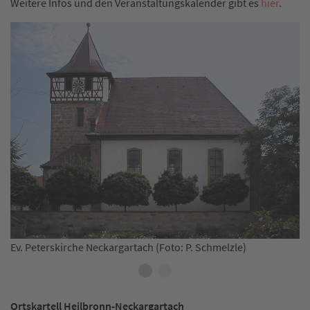
Weitere Infos und den Veranstaltungskalender gibt es
hier
.
Ev. Peterskirche Neckargartach (Foto: P. Schmelzle)
KZ
Ortskartell Heilbronn-Neckargartach