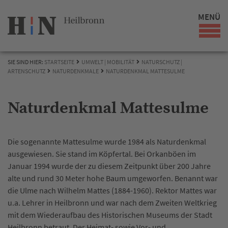
MENÜ
SIE SIND HIER:
STARTSEITE
UMWELT | MOBILITÄT
NATURSCHUTZ |
ARTENSCHUTZ
NATURDENKMALE
NATURDENKMAL MATTESULME
Naturdenkmal Mattesulme
Die sogenannte Mattesulme wurde 1984 als Naturdenkmal
ausgewiesen. Sie stand im Köpfertal. Bei Orkanböen im
Januar 1994 wurde der zu diesem Zeitpunkt über 200 Jahre
alte und rund 30 Meter hohe Baum umgeworfen. Benannt war
die Ulme nach Wilhelm Mattes (1884-1960). Rektor Mattes war
u.a. Lehrer in Heilbronn und war nach dem Zweiten Weltkrieg
mit dem Wiederaufbau des Historischen Museums der Stadt
Heilbronn betraut. Der Heimat- sowie Vor- und