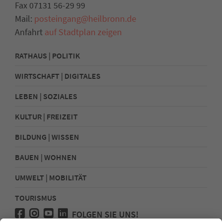
Fax 07131 56-29 99
Mail:
posteingang@heilbronn.de
Anfahrt
auf Stadtplan zeigen
RATHAUS | POLITIK
WIRTSCHAFT | DIGITALES
LEBEN | SOZIALES
KULTUR | FREIZEIT
BILDUNG | WISSEN
BAUEN | WOHNEN
UMWELT | MOBILITÄT
TOURISMUS
FOLGEN SIE UNS!