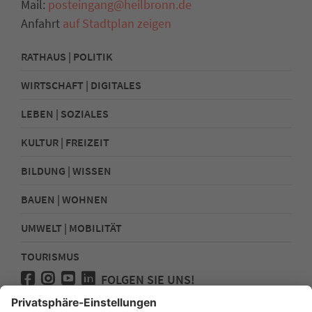
Mail:
posteingang@heilbronn.de
Anfahrt
auf Stadtplan zeigen
RATHAUS | POLITIK
WIRTSCHAFT | DIGITALES
LEBEN | SOZIALES
KULTUR | FREIZEIT
BILDUNG | WISSEN
BAUEN | WOHNEN
UMWELT | MOBILITÄT
TOURISMUS
FOLGEN SIE UNS!