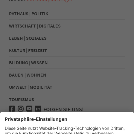
RATHAUS | POLITIK
WIRTSCHAFT | DIGITALES
LEBEN | SOZIALES
KULTUR | FREIZEIT
BILDUNG | WISSEN
BAUEN | WOHNEN
UMWELT | MOBILITÄT
TOURISMUS
FOLGEN SIE UNS!
Presse